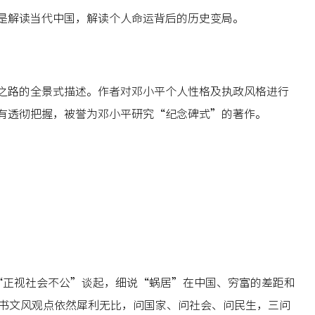
是解读当代中国，解读个人命运背后的历史变局。
之路的全景式描述。作者对邓小平个人性格及执政风格进行
有透彻把握，被誉为邓小平研究“纪念碑式”的著作。
从“正视社会不公”谈起，细说“蜗居”在中国、穷富的差距和
新书文风观点依然犀利无比，问国家、问社会、问民生，三问