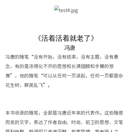
《活着活着就老了》
冯唐
冯唐的随笔“没有开始，没有结束，没有主题，没有悬
念，有的是浓得化不开的思想和长满翅膀和手臂的想
像”，他的随笔“可以从任何一页读起，任何一页都是杂
花生树，群英乱飞”。
本书收录的随笔，全部是冯唐近年来的代表作。这些随感
而发的文字，表达了作者自由、时尚、前卫的思想、文笔
犀利幽默，既调侃又老道深髓，极富哲理，常有惊人之