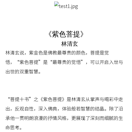
《紫色菩提》
林清玄
林清玄说，紫金色是佛教最尊贵的颜色，菩提是觉
悟，“紫色菩提”是“最尊贵的觉悟”，可以开启入世与
出世的双重智慧。
“菩提十书”之《紫色菩提》是林清玄从掌声与喝彩中走
出，反观自性，深入佛典，体验般若智慧的结晶。除了沿
承他一贯明朗浪漫的抒情风格，更展现了深刻而细腻的生
命思考。