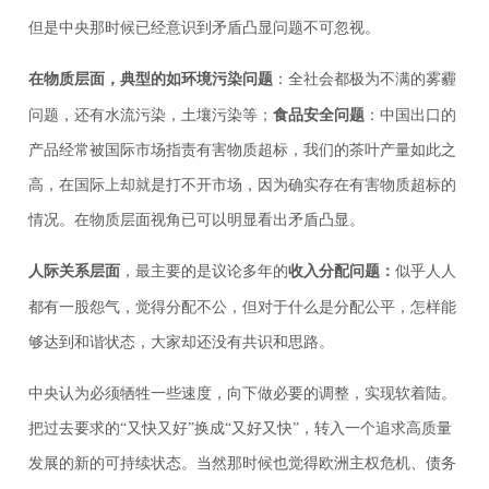
但是中央那时候已经意识到矛盾凸显问题不可忽视。
在物质层面，典型的如环境污染问题
：
全社会都极为不满的雾霾
问题，还有水流污染，土壤污染等；
食品安全问题
：中国出口的
产品经常被国际市场指责有害物质超标，我们的茶叶产量如此之
高，在国际上却就是打不开市场，因为确实存在有害物质超标的
情况。在物质层面视角已可以明显看出矛盾凸显。
人际关系层面
，最主要的是议论多年的
收入分配问题：
似乎
人人
都有一股怨气，觉得分配不公，但对于什么是分配公平，怎样能
够达到和谐状态，大家却还没有共识和思路。
中央认为必须牺牲一些速度，向下做必要的调整，实现软着陆。
把过去要求的“又快又好”换成“又好又快”，转入一个追求高质量
发展的新的可持续状态。当然那时候也觉得欧洲主权危机、债务