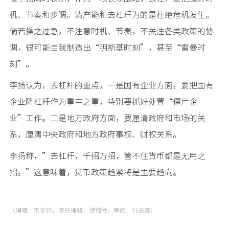
机、节奏和步调。清产能和去杠杆为的是杜绝危机发生。
倘若操之过急，不注意时机、节奏，不关注各类政策的协
调，很可能自我制造出“明斯基时刻”，甚至“雷曼时
刻”。
李扬认为，去杠杆的重点，一是国有企业方面，要把国有
企业降杠杆作为重中之重，特别要抓好处置“僵尸企
业”工作。二是地方政府方面，要厘清政府和市场的关
系，厘清中央政府和地方政府事权、财权关系。
李扬称，”去杠杆，千招万招，管不住货币都是无用之
招。”这意味着，货币政策趋紧将是主要趋向。
（编辑：韦依祎，责任编辑：魏锦秋，审阅：杜志鑫）