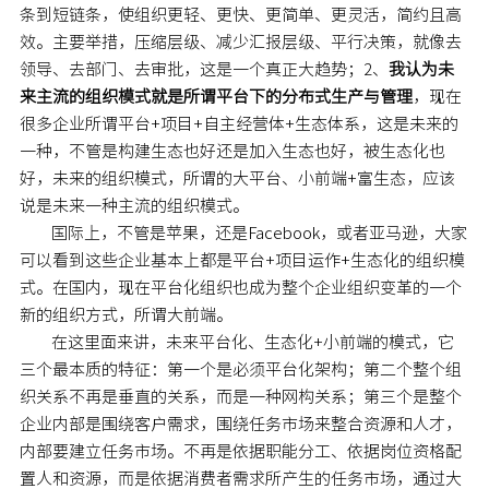
条到短链条，使组织更轻、更快、更简单、更灵活，简约且高
效。主要举措，压缩层级、减少汇报层级、平行决策，就像去
领导、去部门、去审批，这是一个真正大趋势；2、
我认为未
来主流的组织模式就是所谓平台下的分布式生产与管理
，现在
很多企业所谓平台+项目+自主经营体+生态体系，这是未来的
一种，不管是构建生态也好还是加入生态也好，被生态化也
好，未来的组织模式，所谓的大平台、小前端+富生态，应该
说是未来一种主流的组织模式。
国际上，不管是苹果，还是Facebook，或者亚马逊，大家
可以看到这些企业基本上都是平台+项目运作+生态化的组织模
式。在国内，现在平台化组织也成为整个企业组织变革的一个
新的组织方式，所谓大前端。
在这里面来讲，未来平台化、生态化+小前端的模式，它
三个最本质的特征：第一个是必须平台化架构；第二个整个组
织关系不再是垂直的关系，而是一种网构关系；第三个是整个
企业内部是围绕客户需求，围绕任务市场来整合资源和人才，
内部要建立任务市场。不再是依据职能分工、依据岗位资格配
置人和资源，而是依据消费者需求所产生的任务市场，通过大