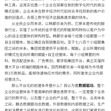
种工具，这其实也是一个企业在探索在新的数字化时代的商业
模式创新，企业未来在数字经济时代如何去寻找到新的客户价
值的创造点，去搭上数字经济这趟高速发展的快车。
从全民企业而来讲，以韩都衣舍为例，它原本是传统的服
装行业，实现了从传统的金字塔式的职能架构转向以客户为中
心的自主经营体的架构转型。韩都衣舍每个经营小组都是一个
自主经营体，独立确定自我销售目标。至于七八百个小组跟集
团之间的关系，集团就是提供平台服务，赋能。企业所谓的组
织模式在走向所谓的赋能+自主经营体，每个小组需要的布
料、物流配送体系、广告策划，都求助集团平台，真正实现所
谓大平台+前端的赋能体系。因而韩都衣舍一年能够为市场提
供3万款新品，能够快速响应市场的需求，同时激发企业内部
经营活力。
那么平台化的前提条件是什么？我认为是
数据驱动
，整个
企业的运营体系不是简单的所谓信息数字化，一定是整个业务
运行的数字化，以及整个企业的产业链、整个平台、业务体系
之间，静态数据跟动态数据，外部数据和内部数据之间，生产
者和消费者之间都在进行数字化的驱动。这两年我们常提及的