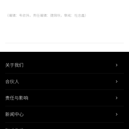
（编辑：韦依祎，责任编辑：魏锦秋，审阅：杜志鑫）
关于我们
合伙人
责任与影响
新闻中心