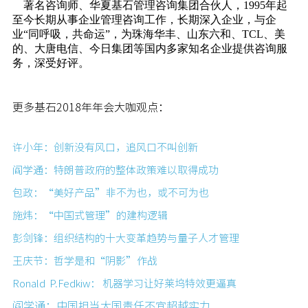
著名咨询师、华夏基石管理咨询集团合伙人，1995年起
至今长期从事企业管理咨询工作，长期深入企业，与企
业“同呼吸，共命运”，为珠海华丰、山东六和、TCL、美
的、大唐电信、今日集团等国内多家知名企业提供咨询服
务，深受好评。
更多基石2018年年会大咖观点：
许小年：创新没有风口，追风口不叫创新
阎学通：特朗普政府的整体政策难以取得成功
包政：“美好产品”非不为也，或不可为也
施炜：“中国式管理”的建构逻辑
彭剑锋：组织结构的十大变革趋势与量子人才管理
王庆节：哲学是和“阴影”作战
Ronald P.Fedkiw： 机器学习让好莱坞特效更逼真
阎
学通：中国担当大国责任不宜超越实力