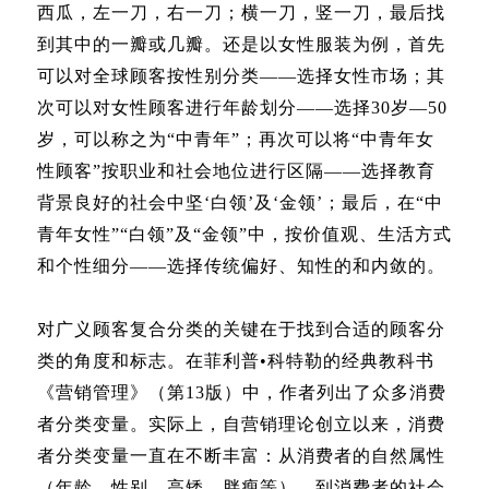
西瓜，左一刀，右一刀；横一刀，竖一刀，最后找
到其中的一瓣或几瓣。还是以女性服装为例，首先
可以对全球顾客按性别分类——选择女性市场；其
次可以对女性顾客进行年龄划分——选择30岁—50
岁，可以称之为“中青年”；再次可以将“中青年女
性顾客”按职业和社会地位进行区隔——选择教育
背景良好的社会中坚‘白领’及‘金领’；最后，在“中
青年女性”“白领”及“金领”中，按价值观、生活方式
和个性细分——选择传统偏好、知性的和内敛的。
对广义顾客复合分类的关键在于找到合适的顾客分
类的角度和标志。在菲利普•科特勒的经典教科书
《营销管理》（第13版）中，作者列出了众多消费
者分类变量。实际上，自营销理论创立以来，消费
者分类变量一直在不断丰富：从消费者的自然属性
（年龄、性别、高矮、胖瘦等），到消费者的社会