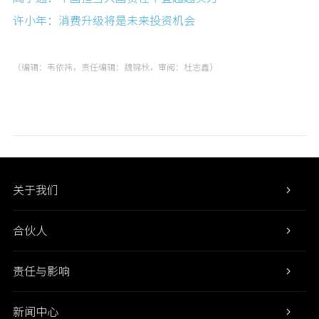
许小年：消费升级将是未来投资机会
（编辑：韦依祎，责任编辑：魏锦秋，审阅：杜志鑫）
关于我们
合伙人
责任与影响
新闻中心