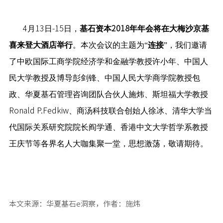
4
月
13
日
-15
日，
基石资本
2018
年年会将在大梅沙京基
喜来登大酒店举行
。本次会议的主题为“
连接
”，我们邀请
了中欧国际工商学院经济学和金融学教授许小年、中国人
民大学教授及博导彭剑锋、中国人民大学商学院教授包
政、华夏基石管理咨询团队合伙人施炜、斯坦福大学教授
Ronald P.Fedkiw
、商汤科技联合创始人徐冰、清华大学当
代国际关系研究院院长阎学通、香港中文大学哲学系教授
王庆节等各界名人大咖集聚一堂，思想激荡，敬请期待。
本文来源：华夏基石e洞察，作者：施炜