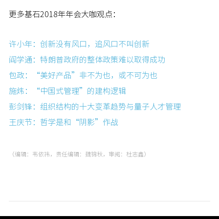
更多基石2018年年会大咖观点：
许小年：创新没有风口，追风口不叫创新
阎学通：特朗普政府的整体政策难以取得成功
包政：“美好产品”非不为也，或不可为也
施炜：“中国式管理”的建构逻辑
彭剑锋：组织结构的十大变革趋势与量子人才管理
王庆节：哲学是和“阴影”作战
（编辑：韦依祎，责任编辑：魏锦秋，审阅：杜志鑫）