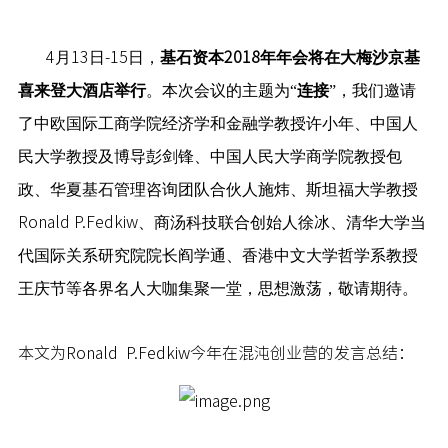
4
月
13
日
-15
日，
基石资本
2018
年年会将在大梅沙京基
喜来登大酒店举行
。本次会议的主题为“
连接
”，我们邀请
了中欧国际工商学院经济学和金融学教授许小年、中国人
民大学教授及博导彭剑锋、中国人民大学商学院教授包
政、华夏基石管理咨询团队合伙人施炜、斯坦福大学教授
Ronald P.Fedkiw
、商汤科技联合创始人徐冰、清华大学当
代国际关系研究院院长阎学通、香港中文大学哲学系教授
王庆节等各界名人大咖集聚一堂，思想激荡，敬请期待。
本文为Ronald P.Fedkiw今年在
混沌创业营的发言总结：