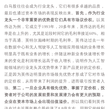
白马股往往会成为行业龙头，它们有很多卓越的品质，
最后也通过资本市场的表现反映出来。
首先，作为行业
龙头一个非常重要的优势是它们具有市场议价权。
以英
伟达为例，它成立于1993年，20多年来，英伟达的毛利
率是在上升的，尤其是近段时间它的毛利率接近60%。相
当于高通、英特尔巅峰时期的毛利率。英伟达过去一年
在数据中心和无人驾驶等人工智能应用领域的业务增长
明显高于既有业务的增长；伴随这种新业务快速增长带
来的变化是利润增长远高于收入增长，说明作为人工智
能领域的行业龙头其优势带来了新产品更好的定价权。
正是因为英伟达明显的市场领先优势才形成了它对市场
的定价权，从而带来了利润的提升，进而吸引投资者入
场。
第二，一旦企业具有领先优势、掌握了定价权，投
资者对于公司的发展前景和发展潜力会有更大的预期，
企业在资本市场上会出现估值溢价。
所以我们看到英伟
达在过去近两年整个股价涨了8.8倍左右，同期它的纯利