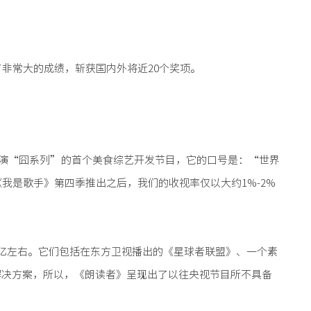
非常大的成绩，斩获国内外将近20个奖项。
导演“囧系列”的首个美食综艺开发节目，它的口号是：“世界
是歌手》第四季推出之后，我们的收视率仅以大约1%-2%
7亿左右。它们包括在东方卫视播出的《星球者联盟》、一个素
解决方案，所以，《朗读者》呈现出了以往央视节目所不具备