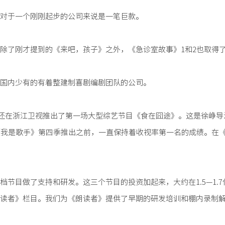
对于一个刚刚起步的公司来说是一笔巨款。
除了刚才提到的《来吧，孩子》之外，《急诊室故事》1和2也取得了
国内少有的有着整建制喜剧编剧团队的公司。
外，还在浙江卫视推出了第一场大型综艺节目《食在囧途》。这是徐峥
我是歌手》第四季推出之前，一直保持着收视率第一名的成绩。在《我
节目做了支持和研发。这三个节目的投资加起来，大约在1.5—1.
读者》栏目。我们为《朗读者》提供了早期的研发培训和棚内录制