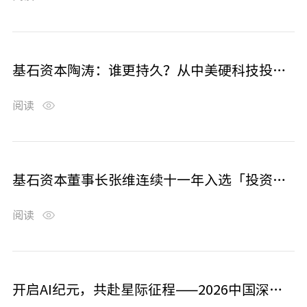
基石资本陶涛：谁更持久？从中美硬科技投入差异引发的思考 | 基石研究
阅读
基石资本董事长张维连续十一年入选「投资界TOP100」投资人榜单
阅读
开启AI纪元，共赴星际征程——2026中国深圳企业家峰会成功举行